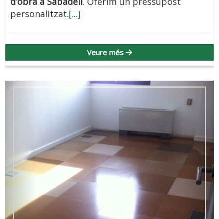
d’obra a Sabadell
. Oferim un pressupost
personalitzat.
[...]
Veure més
Anterior
Seg