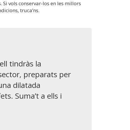
s. Si vols conservar-los en les millors
dicions, truca’ns.
l tindràs la
ector, preparats per
una dilatada
ets. Suma’t a ells i