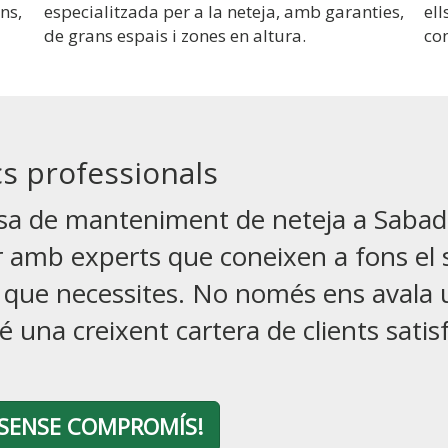
ans,
especialitzada per a la neteja, amb garanties,
ell
de grans espais i zones en altura.
con
cs professionals
a de manteniment de neteja a Sabadel
 amb experts que coneixen a fons el s
ns que necessites. No només ens avala 
é una creixent cartera de clients satisf
SENSE COMPROMÍS!