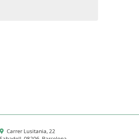
Carrer Lusitania, 22
Sabadell,
08206,
Barcelona