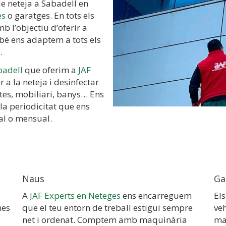
e neteja a Sabadell en
es
o garatges. En tots els
b l’objectiu d’oferir a
bé ens adaptem a tots els
.
badell
que oferim a
JAF
 a la neteja i desinfectar
ortes, mobiliari, banys… Ens
a periodicitat que ens
nal o mensual.
Naus
Ga
A
JAF Experts en Neteges
ens encarreguem
El
nes
que el teu entorn de treball estigui sempre
veh
s
net i ordenat. Comptem amb maquinària
ma