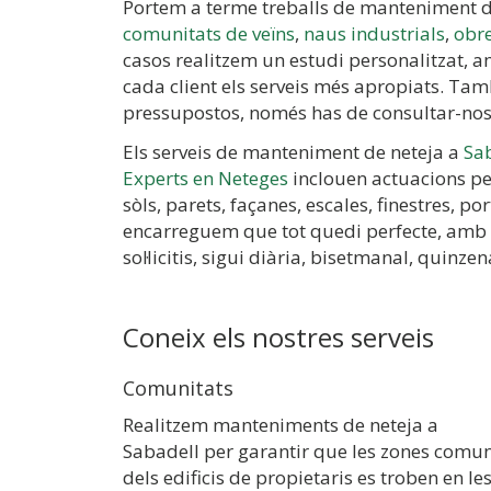
Portem a terme treballs de manteniment d
comunitats de veïns
,
naus industrials
,
obr
casos realitzem un estudi personalitzat, am
cada client els serveis més apropiats. Tam
pressupostos, només has de consultar-nos
Els serveis de manteniment de neteja a
Sa
Experts en Neteges
inclouen actuacions per
sòls, parets, façanes, escales, finestres, p
encarreguem que tot quedi perfecte, amb l
sol·licitis, sigui diària, bisetmanal, quinze
Coneix els nostres serveis
Comunitats
Realitzem manteniments de neteja a
Sabadell per garantir que les zones comu
dels edificis de propietaris es troben en le