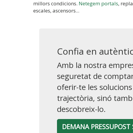
millors condicions.
Netegem portals
, repl
escales, ascensors...
Confia en autènti
jumbotron
Amb la nostra empres
seguretat de comptar
oferir-te les solucio
trajectòria, sinó tamb
descobreix-lo.
DEMANA PRESSUPOST 