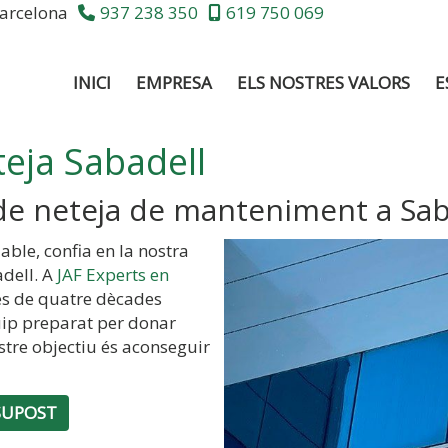
arcelona
937 238 350
619 750 069
INICI
EMPRESA
ELS NOSTRES VALORS
E
eja Sabadell
 de neteja de manteniment a Sab
able, confia en la nostra
dell. A
JAF Experts en
és de quatre dècades
quip preparat per donar
ostre objectiu és aconseguir
SUPOST