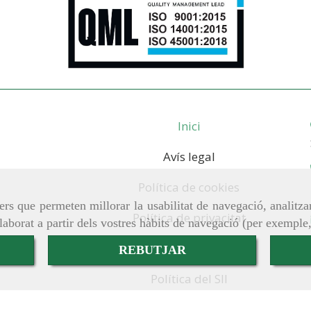
Inici
Avís legal
Política de cookies
ers que permeten millorar la usabilitat de navegació, analitza
Política de privacitat
elaborat a partir dels vostres hàbits de navegació (per exemple
REBUTJAR
Canal de Denuncies
Política del SII