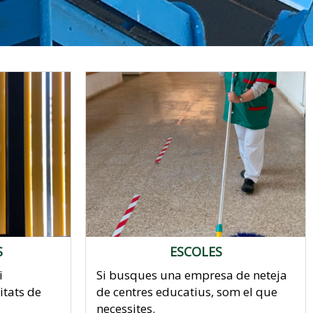
S
ESCOLES
i
Si busques una empresa de neteja
itats de
de centres educatius, som el que
necessites.