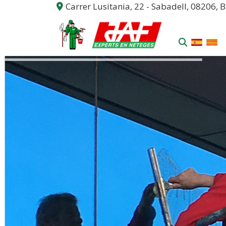
Carrer Lusitania, 22 -
Sabadell,
08206,
B