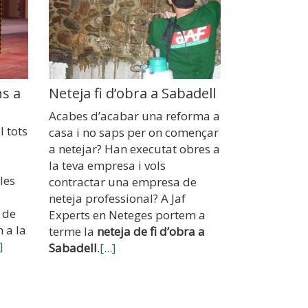
ns a
Neteja fi d’obra a Sabadell
Neteja de 
Sabadell
Acabes d’acabar una reforma a
l tots
Busques un
casa i no saps per on començar
professiona
a netejar? Han executat obres a
superfícies 
la teva empresa i vols
les
un grafiti en
contractar una empresa de
negoci a Sa
neteja professional? A Jaf
 de
Experts en 
Experts en Neteges portem a
 a la
de preocupar
terme la
neteja de fi d’obra a
.]
encarreguem
Sabadell
.
[...]
integral de