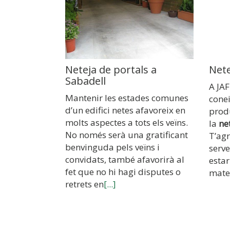
Neteja de portals a
Nete
Sabadell
A JAF
Mantenir les estades comunes
cone
d’un edifici netes afavoreix en
produ
molts aspectes a tots els veïns.
la
ne
No només serà una gratificant
T’agr
benvinguda pels veïns i
serv
convidats, també afavorirà al
estar
fet que no hi hagi disputes o
mater
retrets en
[...]