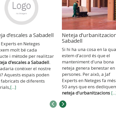
ja d’escales a Sabadell
Neteja d’urbanitzacio
Sabadell
 Experts en Neteges
Si hi ha una cosa en la qua
ixem molt bé cada
estem d’acord és que el
cte i mètode per realitzar
manteniment d’una bona
teja d’escales a Sabadell
.
neteja genera benestar en 
adaria conèixer el nostre
persones. Per això, a Jaf
ei? Aquests espais poden
Experts en Neteges fa més
 fabricats de diferents
50 anys que ens dediquem
ials,
[...]
neteja d’urbanitzacions
[..
Anterior
Següent