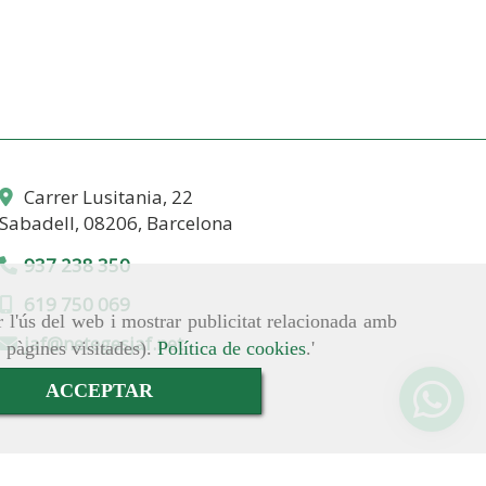
Carrer Lusitania, 22
Sabadell,
08206,
Barcelona
937 238 350
619 750 069
r l'ús del web i mostrar publicitat relacionada amb
, pàgines visitades).
Política de cookies
.'
jaf
netegesjaf.net
ACCEPTAR