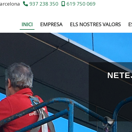
arcelona
937 238 350
619 750 069
INICI
EMPRESA
ELS NOSTRES VALORS
E
NETE