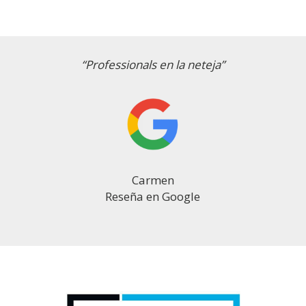
“Satisfets amb el seu servei. Crec que som clients
seus des de fa més de deu anys.”
Benet Ferrer
Reseña en Google