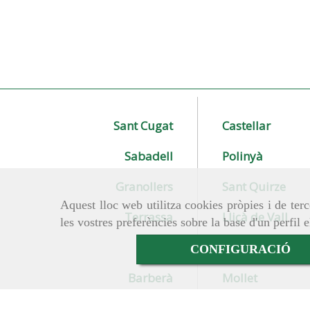
Sant Cugat
Castellar
Sabadell
Polinyà
Granollers
Sant Quirze
Aquest lloc web utilitza cookies pròpies i de terc
Terrassa
Lliçà de Vall
les vostres preferències sobre la base d'un perfil 
CONFIGURACIÓ
Rubí
Ripollet
Barberà
Mollet