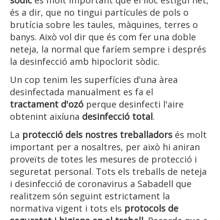
sòdic
és molt important que el lloc estigui net,
és a dir, que no tingui partícules de pols o
brutícia sobre les taules, màquines, terres o
banys. Això vol dir que és com fer una doble
neteja, la normal que faríem sempre i després
la desinfecció amb hipoclorit sòdic.
Un cop tenim les superfícies d'una àrea
desinfectada manualment es fa el
tractament d'ozó
perque desinfecti l'aire
obtenint aixíuna
desinfecció total
.
La
protecció dels nostres treballadors
és molt
important per a nosaltres, per això hi aniran
proveïts de totes les mesures de protecció i
seguretat personal. Tots els treballs de neteja
i desinfecció de coronavirus a Sabadell que
realitzem són seguint estrictament la
normativa vigent i tots els
protocols de