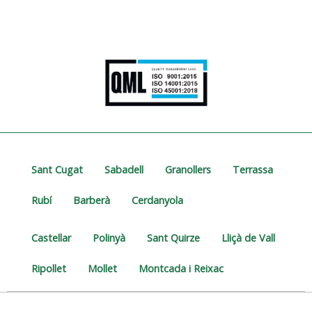
Sant Cugat
Sabadell
Granollers
Terrassa
Rubí
Barberà
Cerdanyola
Castellar
Polinyà
Sant Quirze
Lliçà de Vall
Ripollet
Mollet
Montcada i Reixac