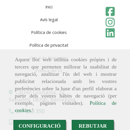
Inici
Avís legal
Política de cookies
Política de privacitat
Canal de Denuncies
Aquest lloc web utilitza cookies pròpies i de
tercers que permeten millorar la usabilitat de
Política del SII
navegació, analitzar l'ús del web i mostrar
publicitat relacionada amb les vostres
preferències sobre la base d'un perfil elaborat a
Carrer Lusitania, 22
partir dels vostres hàbits de navegació (per
Sabadell,
08206,
Barcelona
exemple, pàgines visitades).
Política de
cookies
.'
937 238 350
619 750 069
CONFIGURACIÓ
REBUTJAR