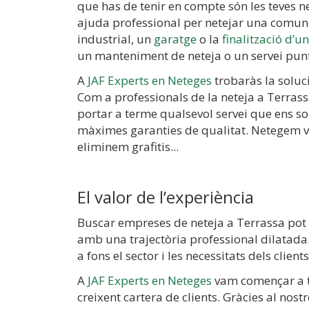
que has de tenir en compte són les teves n
ajuda professional per netejar una comuni
industrial, un
garatge
o la
finalització d’u
un manteniment de neteja o un servei pun
A
JAF Experts en Neteges
trobaràs la soluc
Com a professionals de la neteja a Terras
portar a terme qualsevol servei que ens sol
màximes garanties de qualitat. Netegem vi
eliminem grafitis...
El valor de l’experiència
Buscar empreses de neteja a Terrassa pot s
amb una trajectòria professional dilatada.
a fons el sector i les necessitats dels clients
A
JAF Experts en Neteges
vam començar a tr
creixent cartera de clients. Gràcies al no