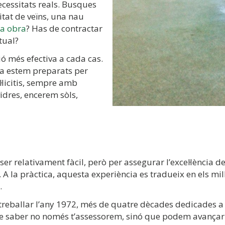
ecessitats reals. Busques
tat de veïns, una nau
na obra
? Has de contractar
tual?
ió més efectiva a cada cas.
sa estem preparats per
·licitis, sempre amb
dres, encerem sòls,
er relativament fàcil, però per assegurar l’excel·lència d
 A la pràctica, aquesta experiència es tradueix en els mi
.
eballar l’any 1972, més de quatre dècades dedicades a l
stre saber no només t’assessorem, sinó que podem avançar