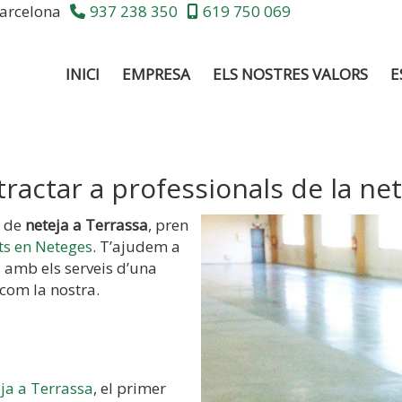
arcelona
937 238 350
619 750 069
INICI
EMPRESA
ELS NOSTRES VALORS
E
actar a professionals de la net
a de
neteja a Terrassa
, pren
ts en Neteges
. T’ajudem a
s amb els serveis d’una
com la nostra.
ja a Terrassa
, el primer