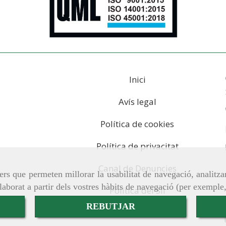
Inici
Avís legal
Política de cookies
Política de privacitat
Canal de Denuncies
ers que permeten millorar la usabilitat de navegació, analitza
elaborat a partir dels vostres hàbits de navegació (per exemple
Política del SII
REBUTJAR
xac