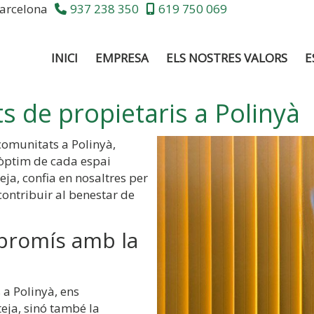
arcelona
937 238 350
619 750 069
INICI
EMPRESA
ELS NOSTRES VALORS
E
s de propietaris a Polinyà
 comunitats a Polinyà,
 òptim de cada espai
ja, confia en nosaltres per
ontribuir al benestar de
promís amb la
 a Polinyà, ens
ja, sinó també la