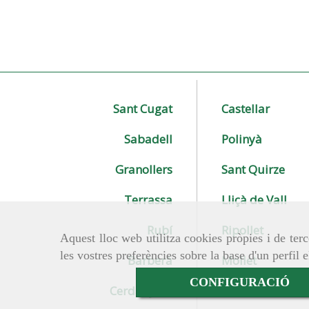
Sant Cugat
Castellar
Sabadell
Polinyà
Granollers
Sant Quirze
Terrassa
Lliçà de Vall
Rubí
Ripollet
Aquest lloc web utilitza cookies pròpies i de terc
les vostres preferències sobre la base d'un perfil 
Barberà
Mollet
CONFIGURACIÓ
Cerdanyola
Montcada i Rei