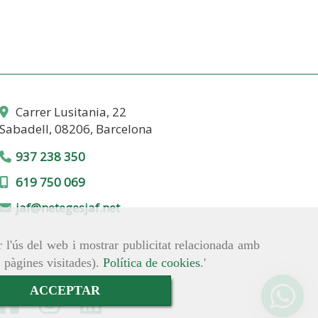
Carrer Lusitania, 22
Sabadell,
08206,
Barcelona
937 238 350
619 750 069
jaf
netegesjaf.net
r l'ús del web i mostrar publicitat relacionada amb
, pàgines visitades).
Política de cookies
.'
ACCEPTAR