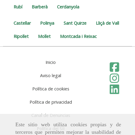
Rubí
Barberà
Cerdanyola
Castellar
Polinya
Sant Quirze
Lliçà de Vall
Ripollet
Mollet
Montcada i Reixac
Inicio
Aviso legal
Política de cookies
Política de privacidad
Canal de Denuncias
Este sitio web utiliza cookies propias y de
Política del SII
terceros que permiten mejorar la usabilidad de