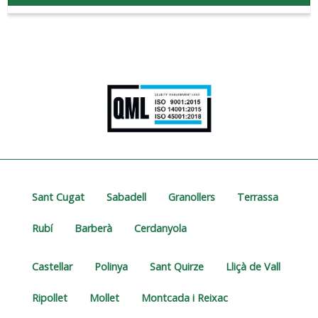
Sant Cugat
Sabadell
Granollers
Terrassa
Rubí
Barberà
Cerdanyola
Castellar
Polinya
Sant Quirze
Lliçà de Vall
Ripollet
Mollet
Montcada i Reixac