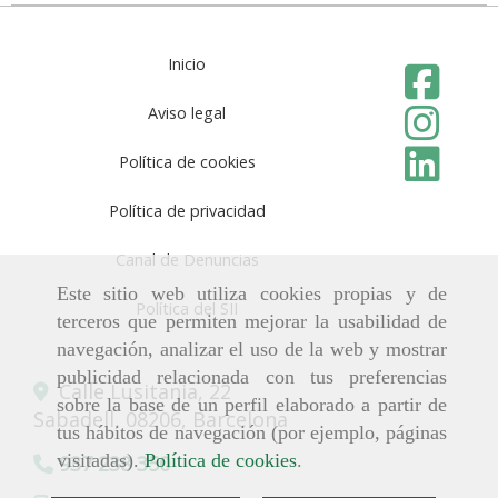
Inicio
Aviso legal
Política de cookies
Política de privacidad
Canal de Denuncias
Este sitio web utiliza cookies propias y de
Política del SII
terceros que permiten mejorar la usabilidad de
navegación, analizar el uso de la web y mostrar
publicidad relacionada con tus preferencias
Calle Lusitania, 22
sobre la base de un perfil elaborado a partir de
Sabadell,
08206,
Barcelona
tus hábitos de navegación (por ejemplo, páginas
visitadas).
Política de cookies
.
937 238 350