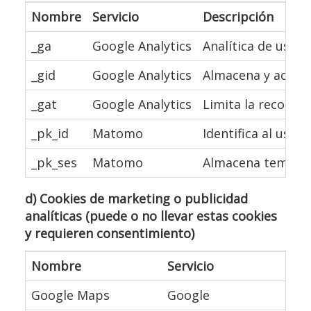
Nombre
Servicio
Descripción
_ga
Google Analytics
Analítica de uso: 
_gid
Google Analytics
Almacena y actual
_gat
Google Analytics
Limita la recopila
_pk_id
Matomo
Identifica al usua
_pk_ses
Matomo
Almacena temporal
d) Cookies de marketing o publicidad
analíticas (puede o no llevar estas cookies
y requieren consentimiento)
Nombre
Servicio
De
Google Maps
Google
Mo