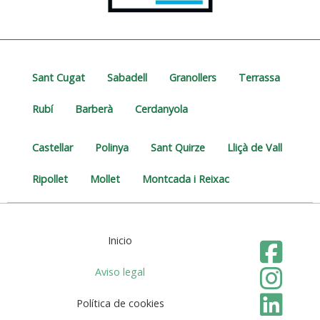
Sant Cugat
Sabadell
Granollers
Terrassa
Rubí
Barberà
Cerdanyola
Castellar
Polinya
Sant Quirze
Lliçà de Vall
Ripollet
Mollet
Montcada i Reixac
Inicio
Aviso legal
Política de cookies