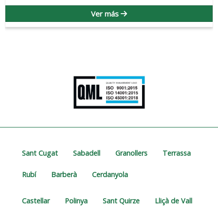
Ver más
Sant Cugat
Sabadell
Granollers
Terrassa
Rubí
Barberà
Cerdanyola
Castellar
Polinya
Sant Quirze
Lliçà de Vall