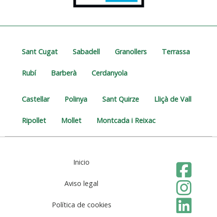
Sant Cugat
Sabadell
Granollers
Terrassa
Rubí
Barberà
Cerdanyola
Castellar
Polinya
Sant Quirze
Lliçà de Vall
Ripollet
Mollet
Montcada i Reixac
Inicio
Aviso legal
Política de cookies