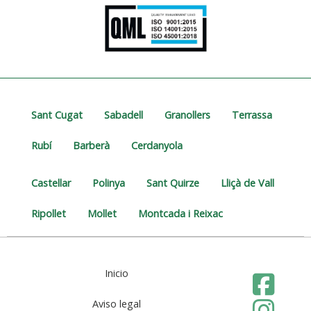
Sant Cugat
Sabadell
Granollers
Terrassa
Rubí
Barberà
Cerdanyola
Castellar
Polinya
Sant Quirze
Lliçà de Vall
Ripollet
Mollet
Montcada i Reixac
Inicio
Aviso legal