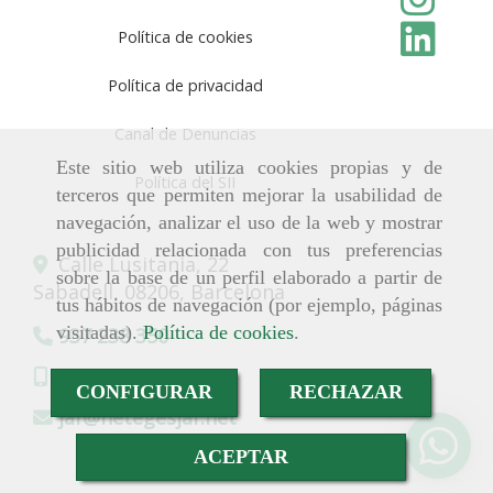
Política de cookies
Política de privacidad
Canal de Denuncias
Este sitio web utiliza cookies propias y de
Política del SII
terceros que permiten mejorar la usabilidad de
navegación, analizar el uso de la web y mostrar
publicidad relacionada con tus preferencias
Calle Lusitania, 22
sobre la base de un perfil elaborado a partir de
Sabadell,
08206,
Barcelona
tus hábitos de navegación (por ejemplo, páginas
visitadas).
Política de cookies
.
937 238 350
619 750 069
CONFIGURAR
RECHAZAR
jaf
netegesjaf.net
ACEPTAR